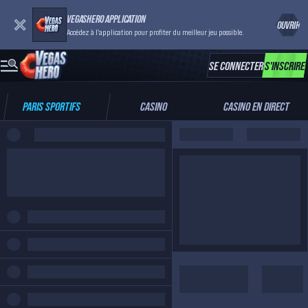
VEGASHERO APPLICATION
OUVRIR
Accédez à l'application pour profiter du meilleur jeu possible.
SE CONNECTER
S'INSCRIRE
PARIS SPORTIFS
CASINO
CASINO EN DIRECT