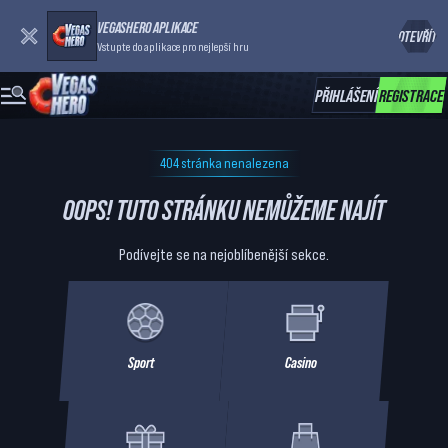
VEGASHERO APLIKACE
OTEVŘÍT
Vstupte do aplikace pro nejlepší hru
PŘIHLÁŠENÍ
REGISTRACE
404 stránka nenalezena
OOPS! TUTO STRÁNKU NEMŮŽEME NAJÍT
Podívejte se na nejoblíbenější sekce.
Sport
Casino