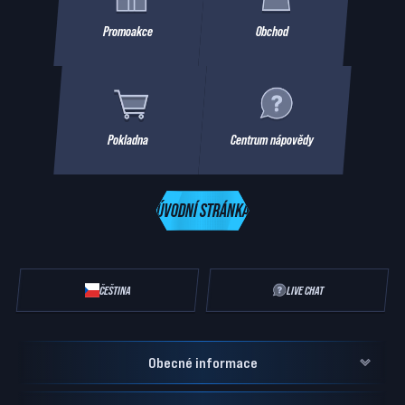
Promoakce
Obchod
Pokladna
Centrum nápovědy
ÚVODNÍ STRÁNKA
ČEŠTINA
LIVE CHAT
Obecné informace