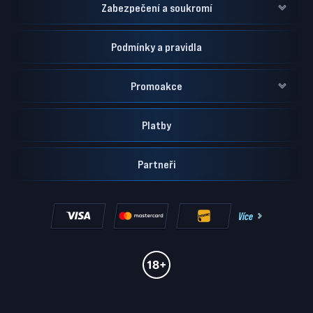
Zabezpečení a soukromí
Podmínky a pravidla
Promoakce
Platby
Partneři
Více