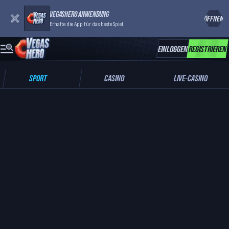
VEGASHERO ANWENDUNG
ÖFFNEN
Erhalte die App für das beste Spiel
EINLOGGEN
REGISTRIEREN
SPORT
CASINO
LIVE-CASINO