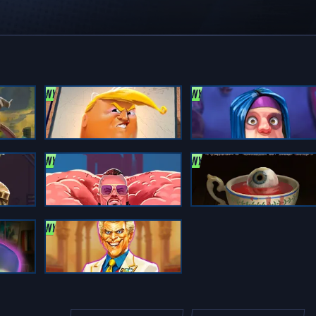
NY
NY
Mortal Bromance
Devil's Finger
NY
NY
SWOLL
Sew
NY
Preach TV