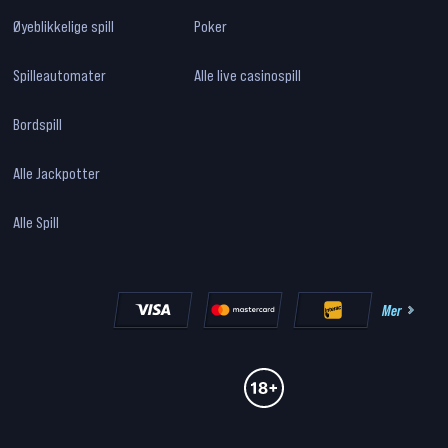
Øyeblikkelige spill
Poker
Spilleautomater
Alle live casinospill
Bordspill
Alle Jackpotter
Alle Spill
Mer