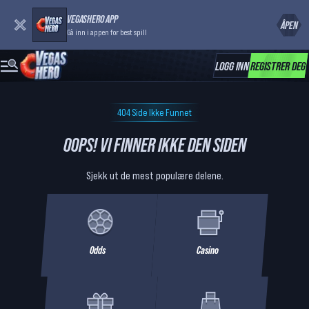
VEGASHERO APP
ÅPEN
Gå inn i appen for best spill
LOGG INN
REGISTRER DEG
404 Side Ikke Funnet
OOPS! VI FINNER IKKE DEN SIDEN
Sjekk ut de mest populære delene.
Odds
Casino