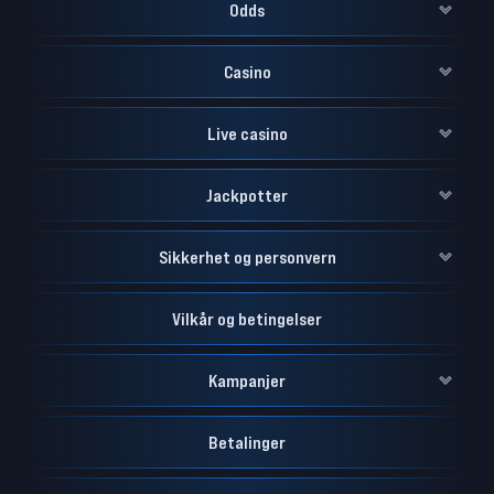
Odds
Casino
Live casino
Jackpotter
Sikkerhet og personvern
Vilkår og betingelser
Kampanjer
Betalinger