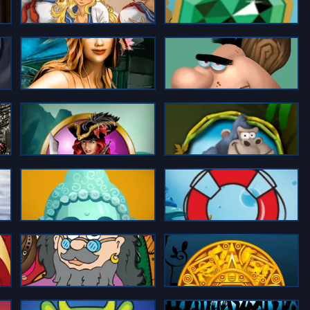
Ocean Riches
Uga Age
Bloody Mary's Booty
Banana King
Native Indians
Deep Sea
Hippie Roll
Aztec Treasure