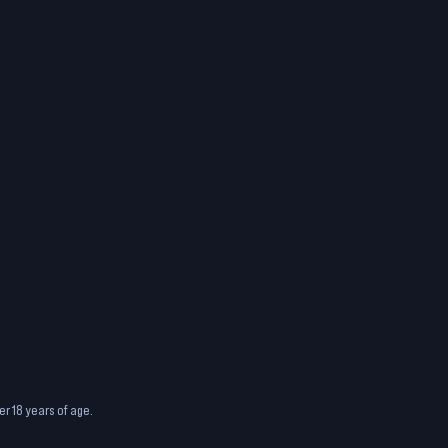
r 18 years of age.