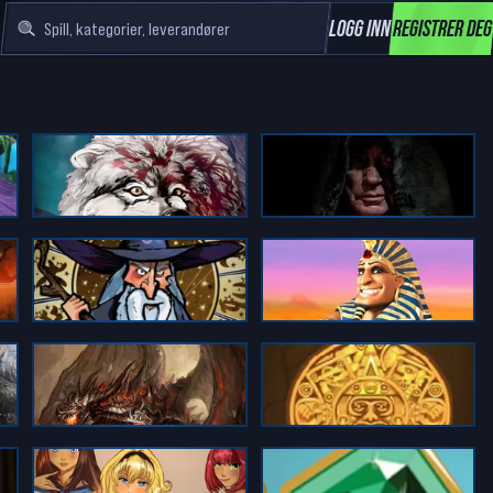
LOGG INN
REGISTRER DEG
Spill, kategorier, leverandører
Freya
Iron Sky
Zodiac Signs
Pharaoh
Dragons Cave
Mayan Gold
Wild School Soft
Dazzling Gems