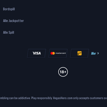
Bordspill
Alle Jackpotter
Alle Spill
Mer
mbling can be addictive. Play responsibly. VegasHero.com only accepts customers ove