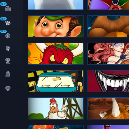
NEW
NEW
Chuggers Pot
Cash Spell
NEW
Fruit Loops
Space Hunters
Roll & Ride
Vampires
Golden Egg Keno
Star Trex