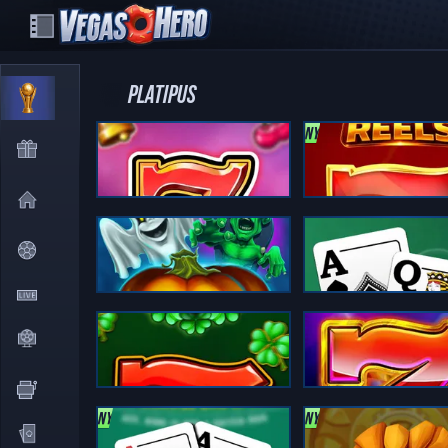
PLATIPUS
NY
Fortune Ways X10
Charge the Reels
Hallowin
Texas Hold’em
9 Gems
Joker Chase
NY
NY
Three Card Rummy
Bacon's Bank