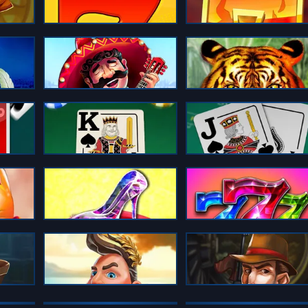
Chilli Fiesta
Chinese Tigers
Baccarat VIP
Blackjack Surrender
Cinderella
Crystal Sevens
First of Olympians
The Big Score