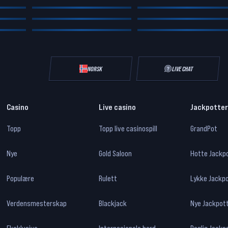
NORSK
LIVE CHAT
Casino
Live casino
Jackpotte
Topp
Topp live casinospill
GrandPot
Nye
Gold Saloon
Hotte Jackp
Populære
Rulett
Lykke Jackp
Verdensmesterskap
Blackjack
Nye Jackpot