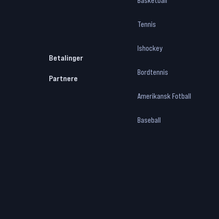
Basketball
Tennis
Ishockey
Betalinger
Bordtennis
Partnere
Amerikansk Fotball
Baseball