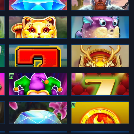
Lucky Cat
Lucky Dolphin
Slotcade
Dragon's Element Deluxe
NY
Bingo Destiny
4 Numbers
NY
Diamond Hunt
Lucky Hot Coins