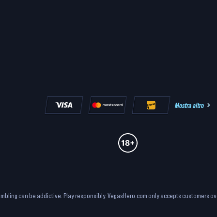
Mostra altro
mbling can be addictive. Play responsibly. VegasHero.com only accepts customers ove