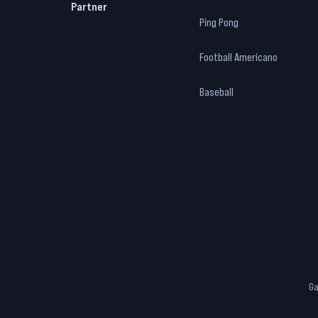
Partner
Ping Pong
Football Americano
Baseball
Ga