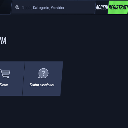
ACCEDI
REGISTRATI
Giochi, Categorie, Provider
INA
Cassa
Centro assistenza