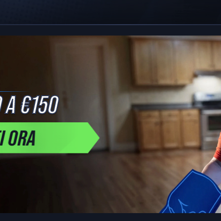
 A €150
I ORA