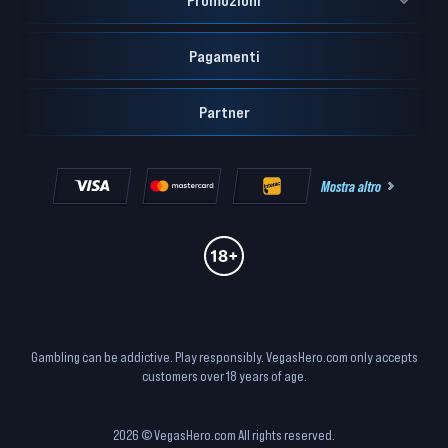
Promozioni
Pagamenti
Partner
Mostra altro
Gambling can be addictive. Play responsibly. VegasHero.com only accepts
customers over 18 years of age.
2026 © VegasHero.com All rights reserved.