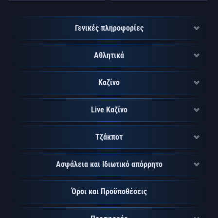
Γενικές πληροφορίες
Αθλητικά
Καζίνο
Live Καζίνο
Τζάκποτ
Ασφάλεια και Ιδιωτικό απόρρητο
Όροι και Προϋποθέσεις