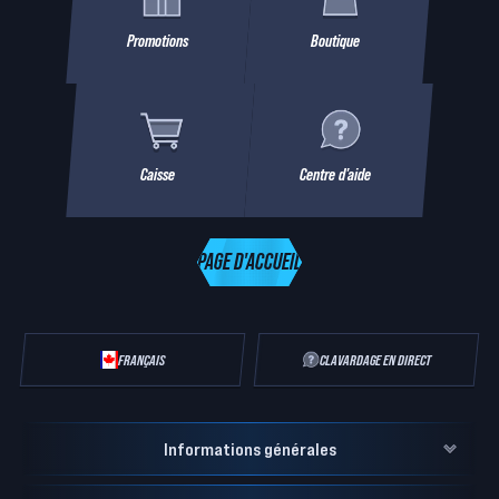
Promotions
Boutique
Caisse
Centre d'aide
PAGE D'ACCUEIL
FRANÇAIS
CLAVARDAGE EN DIRECT
Informations générales