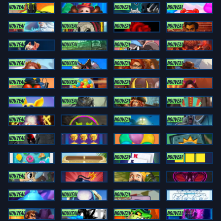
NOUVEAU
NOUVEAU
NOUVEAU
Spinman
Dork Unit
Pray For Six
Power Pops
NOUVEAU
NOUVEAU
NOUVEAU
NOUVEAU
Eternal Duel
Book Of Time
Death Becomes You
The Jack & Rose
NOUVEAU
NOUVEAU
NOUVEAU
NOUVEAU
The Crime File
Nitro Nights
Le Hooligan
Darkside Prairie: Magical Beast
NOUVEAU
NOUVEAU
NOUVEAU
NOUVEAU
Rise of Fortuna
3 Cursed Chests: Hold & Win
Gearlab Genius
Great Game Rockies
NOUVEAU
NOUVEAU
NOUVEAU
NOUVEAU
Buzz Patrol
Gobstopper Grind
Red Rascal
Demon Queen
NOUVEAU
NOUVEAU
NOUVEAU
NOUVEAU
Magic Piggy OG
Sand and Ashes
Bonnie's Buccaneers
Tikitopia BoosterBelt
NOUVEAU
NOUVEAU
NOUVEAU
Klowns
Chaos Crew
Beast Below
Bloodthirst
NOUVEAU
Cash Crew
Cash Vault I
Balloons
Aztec Twist
NOUVEAU
NOUVEAU
Cash Pool
Cash Compass
Baccarat
Blocks
NOUVEAU
Amazing Miceketeers
Boxes
Cash Quest
Born Wild
NOUVEAU
NOUVEAU
NOUVEAU
Bouncy Bombs
Alpha Eagle
Benny The Beer
Break the Ice
NOUVEAU
NOUVEAU
NOUVEAU
NOUVEAU
Barrel Bonanza
Beam Boys
Blaze Buddies
Feel the Beat