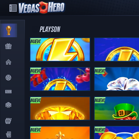
PLAYSON
NUEVO
Thunder Coins XXL: Hold And Win
Coin Strike: Hold and Win
NUEVO
NUEVO
Coin Strike XXL: Hold and Win
4 Supercharged Clovers: Hold and
NUEVO
NUEVO
DIAMONDS POWER XXL: HOLD AND WIN
Golden Penny X1000
NUEVO
NUEVO
Crown Strike: Hold and Win
Energy Joker: Hold and Win