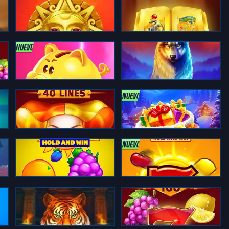
Book del Sol: Multiplier
Book of Gold: Classic
NUEVO
Piggy Power: Hit The Bonus
Wolf Power: Hold and Win
NUEVO
Fruits & Jokers: 40 Lines
Merry Giftmas: Hold and Win
NUEVO
Sunny Fruits: Hold and Win
Sunny Fruits 2: Hold and Win
Fire Temple: Hold and Win
Fruits & Jokers: 100 Lines