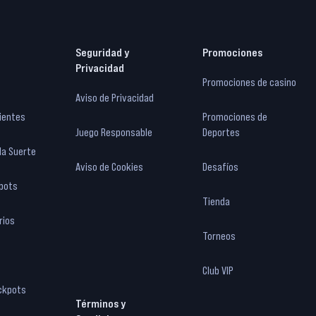
Seguridad y
Promociones
Privacidad
Promociones de casino
Aviso de Privacidad
ientes
Promociones de
Juego Responsable
Deportes
la Suerte
Aviso de Cookies
Desafíos
pots
Tienda
rios
Torneos
Club VIP
ackpots
Términos y