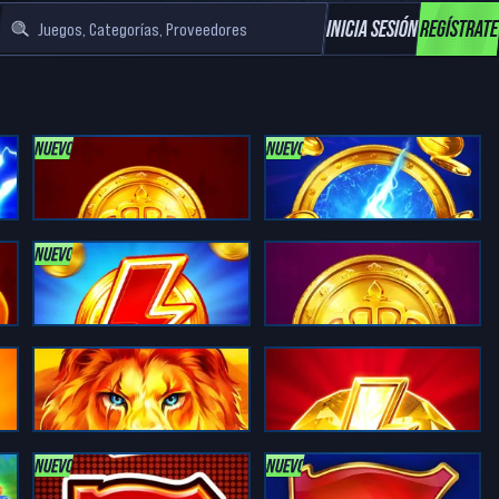
INICIA SESIÓN
REGÍSTRATE
Juegos, Categorías, Proveedores
NUEVO
NUEVO
3 Royal Coins: Hold and Win
Energy Coins: Hold and Win
NUEVO
Thunder Coins XXL: Multicoin
Royal Coins 2: Hold and Win
Lion Gems: Hold and Win
Diamonds Power: Hold and Win
NUEVO
NUEVO
777 Sizzling Wins: 5 Lines
Supercharged Clovers: Hold and Win