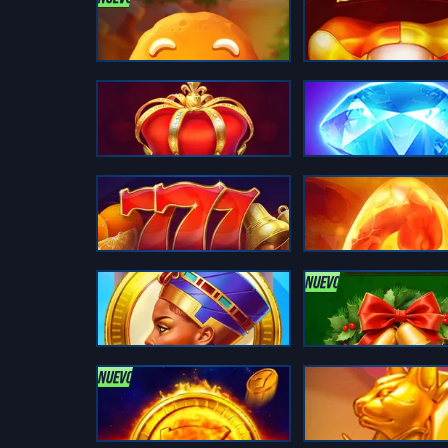
25 Cookies: Hit the Bonus
100 Joker Staxx
Imperial Fruits: 5 Lines
Diamond Fortunator: Hold and Wi
Super Burning Wins
Treasures of Fire: Scatter Pays
NUEVO
Luxor Gold: Hold and Win
Jingle Coins: Hold and Win
NUEVO
Fire Coins : Hold and Win
Rise of Egypt