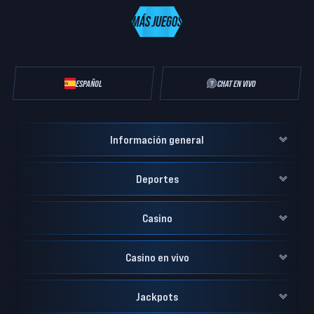
MÁS JUEGOS
24
15
36
12
0,2 €
- 2000 €
0,1 €
- 4500 €
NUEVO
NUEVO
Mega Fire Blaze Ruleta España
Cash Collect Roulette Live
Snakes & Ladders Live
Roulette Rouge
21
36
14
0
1
36
10
4
ESPAÑOL
CHAT EN VIVO
1
15
2
4
Información general
Deportes
Casino
Casino en vivo
Jackpots