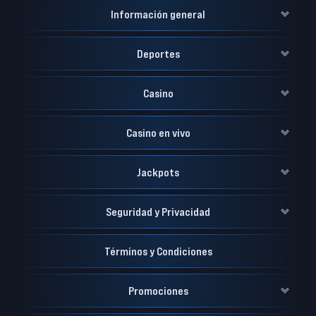
Información general
Deportes
Casino
Casino en vivo
Jackpots
Seguridad y Privacidad
Términos y Condiciones
Promociones