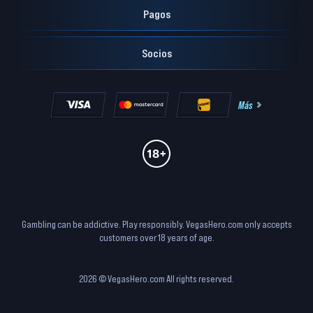
Pagos
Socios
Más
Gambling can be addictive. Play responsibly. VegasHero.com only accepts
customers over 18 years of age.
2026 © VegasHero.com All rights reserved.