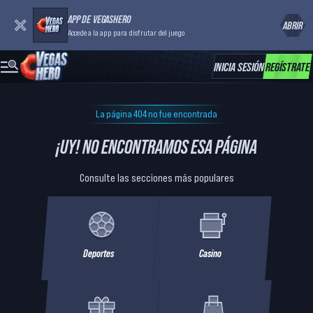
APP DE VEGASHERO
ABRIR
Accede a la app para disfrutar del juego
INICIA SESIÓN
REGÍSTRATE
La página 404 no fue encontrada
¡UY! NO ENCONTRAMOS ESA PÁGINA
Consulte las secciones más populares
Deportes
Casino