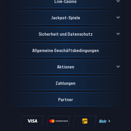
Live-Casino
Jackpot-Spiele
Sicherheit und Datenschutz
Allgemeine Geschäftsbedingungen
Aktionen
Zahlungen
Partner
Mehr