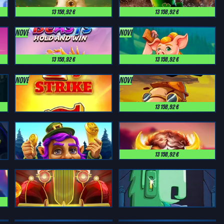
13 158,92 €
13 158,92 €
NOVÉ
NOVÉ
3 Fortune Beasts: Hold & Win
Super Cash: Three Little Wins
13 158,92 €
13 158,92 €
NOVÉ
NOVÉ
Smooth 7’s Strike
Mole In The Hole
13 158,92 €
4-Leaf Fortune: Hold & Win
Buffalo Smash: Supercharged
13 158,92 €
Cash on Wheels Hold & Win
Aztec Ancients