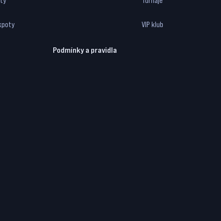
ty
Turnaje
kpoty
VIP klub
Podmínky a pravidla