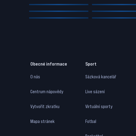
Obecné informace
Sport
O nás
Sázková kancelář
Centrum nápovědy
Live sázení
Vytvořit zkratku
Virtuální sporty
Mapa stránek
Fotbal