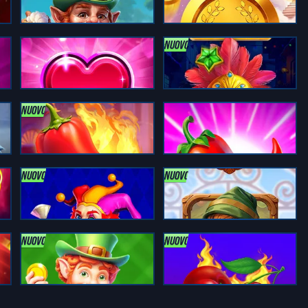
NUOVO
Hot Love
Samba Stars: Hold the Spin
NUOVO
9 Jalapenos
40 Chilli Fruits Superior
NUOVO
NUOVO
Joker Catcher
Christmas Workshop: Hold the Spin
NUOVO
NUOVO
3x5 Patrick: Hold the Spin
3x5 Double Blazing