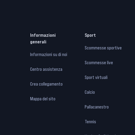
Informazioni
Sport
generali
Scommesse sportive
Informazioni su di noi
Scommesse live
Centro assistenza
Sport virtuali
Crea collegamento
Calcio
Mappa del sito
Pallacanestro
Tennis