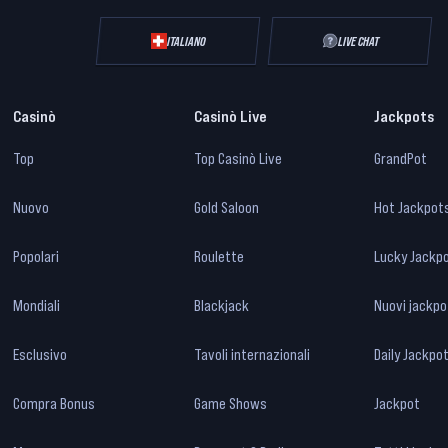
ITALIANO
LIVE CHAT
Casinò
Casinò Live
Jackpots
Top
Top Casinò Live
GrandPot
Nuovo
Gold Saloon
Hot Jackpot
Popolari
Roulette
Lucky Jackp
Mondiali
Blackjack
Nuovi jackpo
Esclusivo
Tavoli internazionali
Daily Jackpo
Compra Bonus
Game Shows
Jackpot