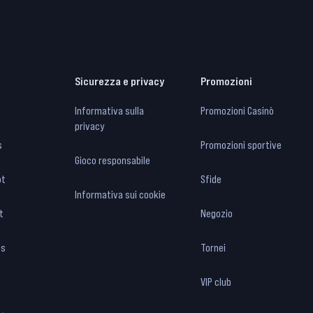
Sicurezza e privacy
Promozioni
Informativa sulla
Promozioni Casinò
privacy
s
Promozioni sportive
Gioco responsabile
ot
Sfide
Informativa sui cookie
t
Negozio
ts
Tornei
VIP club