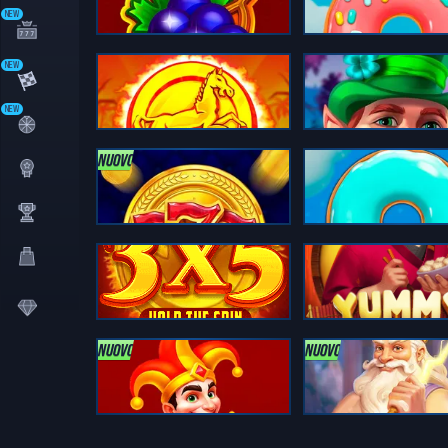
NEW
NEW
Sunny Coin 2: Hold The Spin
Patrick's Coin: Hold The Spin
NEW
NUOVO
Sticky Coin Hold the Spin
Bonanza Donut Xmas
3x5: Hold The Spin
Yummy Dumplings: Hold The Spi
NUOVO
NUOVO
3x5 Joker: Hold the Spin
9 Thunderbolts