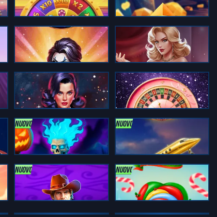
Joker Magic
Under 7 over 7
Victory Card
Pink Roulette
NUOVO
NUOVO
Spooky Pumpy Mines
Air Gold (Miles Jackpot)
NUOVO
NUOVO
Badge of Ra (Hold and Win)
Sugar Love (Christmas Candies)