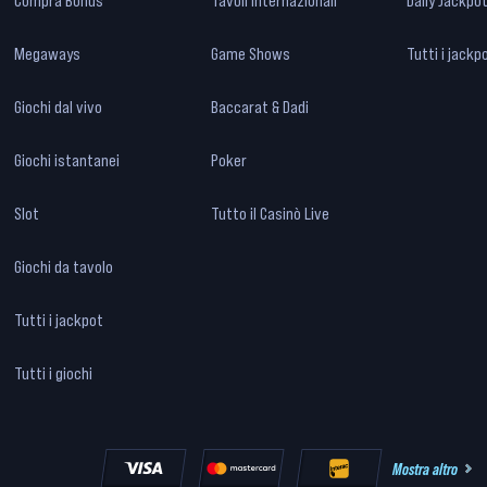
Compra Bonus
Tavoli internazionali
Daily Jackpo
Megaways
Game Shows
Tutti i jackp
Giochi dal vivo
Baccarat & Dadi
Giochi istantanei
Poker
Slot
Tutto il Casinò Live
Giochi da tavolo
Tutti i jackpot
Tutti i giochi
Mostra altro