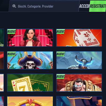
ACCEDI
REGISTRATI
Giochi, Categorie, Provider
NUOVO
NUOVO
Blackjack Premium
Mahjong Fortune
NUOVO
NUOVO
Underwater Mafia
Vikings Thunder
NUOVO
HI-LO
Infinity Treasure
Fortune Jewels
Gold Mine Hunter