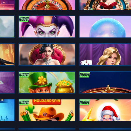
NUOVO
Joker Gems Hot Meter
Balloon Burst
Andar Bahar
Hold and flip poker frenzy
NUOVO
NUOVO
Lucky Clover
American Roulette
NUOVO
NUOVO
Cowboy Panda (Hold and Win)
Glory of Olympus (Xmas)