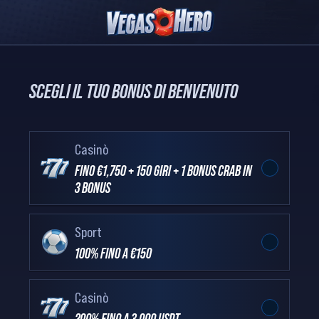
SCEGLI IL TUO BONUS DI BENVENUTO
Casinò
FINO €1,750 + 150 GIRI + 1 BONUS CRAB IN
3 BONUS
Sport
100% FINO A €150
Casinò