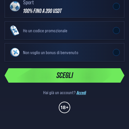
Sport
100% FINO A 200 USDT
Ho un codice promozionale
Non voglio un bonus di benvenuto
SCEGLI
Hai già un account?
Accedi