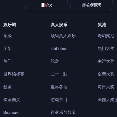
中文
在线聊天
娱乐城
真人娱乐
奖池
顶级
顶级真人娱乐
奇幻奖池
全新
Gold Saloon
热门大奖
热门
轮盘
幸运大奖
世界锦标赛
二十一點
全新大奖
独家
世界各地
每日大奖
奖金购买
游戏节目
全部大奖
Megaways
百家乐与骰宝