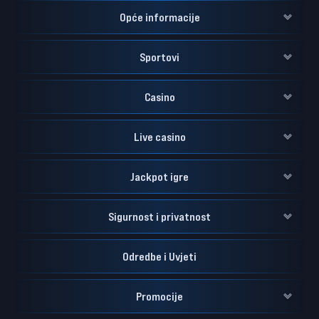
Opće informacije
Sportovi
Casino
Live casino
Jackpot igre
Sigurnost i privatnost
Odredbe i Uvjeti
Promocije