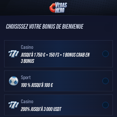
CHOISISSEZ VOTRE BONUS DE BIENVENUE
Casino
JUSQU'À 1 750 € + 150 FS + 1 BONUS CRAB EN
3 BONUS
Sport
100 % JUSQU’À 100 €
Casino
200% JUSQU'À 3 000 USDT