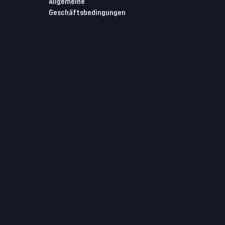
Allgemeine
Geschäftsbedingungen