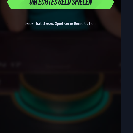
UM ECHTES GELD SPIELEN
Leider hat dieses Spiel keine Demo Option.