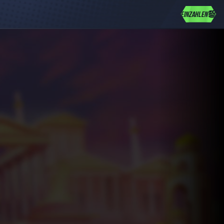
EINZAHLEN