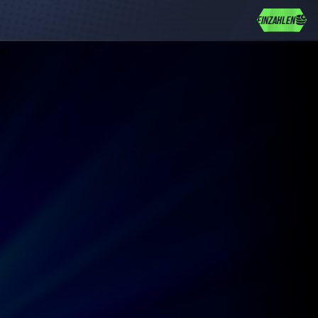
EINZAHLEN