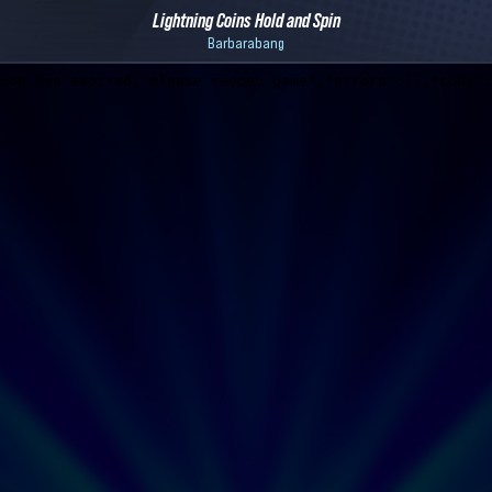
Lightning Coins Hold and Spin
Barbarabang